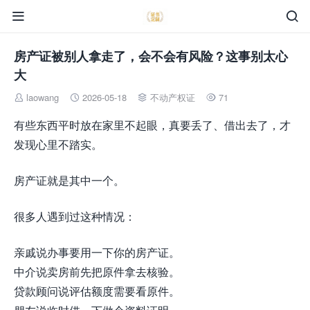


房产证被别人拿走了，会不会有风险？这事别太心
大
laowang
2026-05-18
不动产权证
71




有些东西平时放在家里不起眼，真要丢了、借出去了，才
发现心里不踏实。
房产证就是其中一个。
很多人遇到过这种情况：
亲戚说办事要用一下你的房产证。
中介说卖房前先把原件拿去核验。
贷款顾问说评估额度需要看原件。