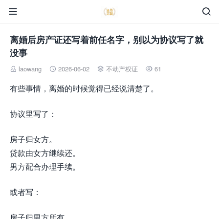


离婚后房产证还写着前任名字，别以为协议写了就
没事
laowang
2026-06-02
不动产权证
61




有些事情，离婚的时候觉得已经说清楚了。
协议里写了：
房子归女方。
贷款由女方继续还。
男方配合办理手续。
或者写：
房子归男方所有。