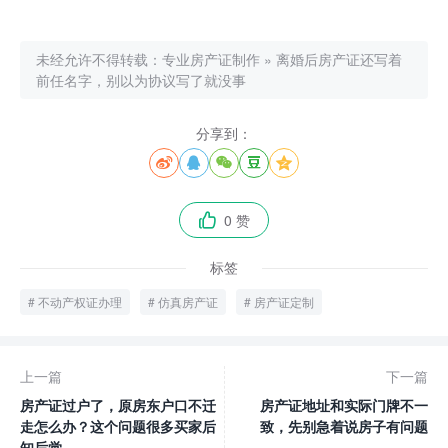
未经允许不得转载：
专业房产证制作
»
离婚后房产证还写着
前任名字，别以为协议写了就没事
分享到：





0 赞

标签
不动产权证办理
仿真房产证
房产证定制
上一篇
下一篇
房产证过户了，原房东户口不迁
房产证地址和实际门牌不一
走怎么办？这个问题很多买家后
致，先别急着说房子有问题
知后觉