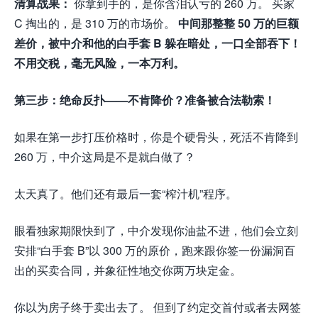
清算战果：
你拿到手的，是你含泪认亏的 260 万。 买家
C 掏出的，是 310 万的市场价。
中间那整整 50 万的巨额
差价，被中介和他的白手套 B 躲在暗处，一口全部吞下！
不用交税，毫无风险，一本万利。
第三步：绝命反扑——不肯降价？准备被合法勒索！
如果在第一步打压价格时，你是个硬骨头，死活不肯降到
260 万，中介这局是不是就白做了？
太天真了。他们还有最后一套“榨汁机”程序。
眼看独家期限快到了，中介发现你油盐不进，他们会立刻
安排“白手套 B”以 300 万的原价，跑来跟你签一份漏洞百
出的买卖合同，并象征性地交你两万块定金。
你以为房子终于卖出去了。 但到了约定交首付或者去网签