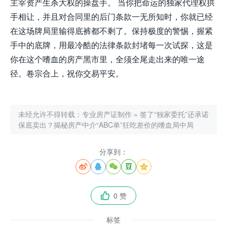
主宰资产生杀大权的操盘手。 当你把命运的独家代理权拱
手相让，并且对合同里的后门条款一无所知时，你就已经
在这场牌局里输得底裤都不剩了。保持极度的警惕，握紧
手中的底牌，用最冷酷的法律条款封堵每一次试探，这是
你在这个嗜血的房产黑市里，全须全尾走出来的唯一途
径。卷宗合上，祝你交易平安。
未经允许不得转载：
专业房产证制作
»
签了“独家委托”还承诺
保底卖出？揭秘房产中介“ABC单”狂吃差价的嗜血局中局
分享到：





0 赞

标签