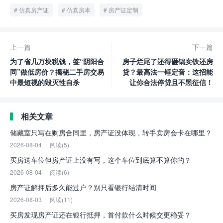
仿真房产证
仿真房本
房产证定制
上一篇
下一篇
为了省几万块税钱，签“阴阳合
房子烂尾了还得砸锅卖铁还房
同”做低房价？揭秘二手房交易
贷？最高法一锤定音：这招能
中最短视的毁灭性自杀
让你合法停贷且不黑征信！
相关文章
储藏室只写在购房合同里，房产证没体现，转手卖房会卡在哪里？
2026-08-04
阅读(5)
买房送车位但房产证上没有写，这个车位到底算不算你的？
2026-08-04
阅读(6)
房产证解押后多久能过户？别只看银行结清时间
2026-08-03
阅读(11)
买房发现房产证还在银行抵押，首付款什么时候交更稳妥？