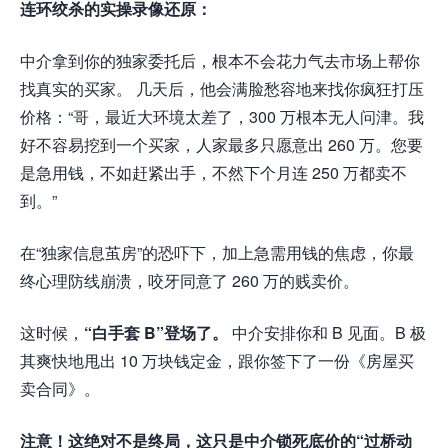
连环绞杀的实操录像还原：
中介拿到你的独家委托后，根本不会花力气去市场上帮你
找真实的买家。 几天后，他会满脸愁容地来找你疯狂打压
价格：“哥，最近大环境太差了，300 万根本无人问津。我
好不容易挖到一个买家，人家最多只愿意出 260 万。您要
是急用钱，不如赶紧出手，不然下个月连 250 万都卖不
到。”
在“独家信息茧房”的恐吓下，加上急需用钱的焦虑，你最
终心理防线崩溃，咬牙同意了 260 万的贱卖价。
这时候，
“白手套 B”登场了。
中介安排你和 B 见面。B 极
其爽快地甩出 10 万块钱定金，跟你签下了一份《房屋买
卖合同》。
注意！这绝对不是终局，这只是中介锁死底价的“过桥动