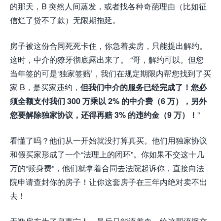
的那天，B 突然人间蒸发，或者找各种奇葩理由（比如征
信烂了贷不了款）无限期拖延。
房子被这份合同死死卡住，你急着卖房，只能提出解约。
这时，中介的獠牙彻底露出来了。 “哥，解约可以。但您
当年签的可是‘独家签赔’，我们在规定期限内帮您找到了买
家 B，是买家违约，
但我们中介的服务已经完成了！您必
须全额支付我们 300 万乘以 2% 的中介费（6 万），另外
您要解除独家协议，还得再赔 3% 的违约金（9 万）！
”
看懂了吗？他们从一开始就没打算真买。他们用独家协议
和假买家形成了一个“法理上的闭环”。你如果不交这十几
万的“赎身费”，他们就拿着合同去法院起诉你，直接向法
院申请查封你的房子！让你这套房子在三年内绝对卖不出
去！