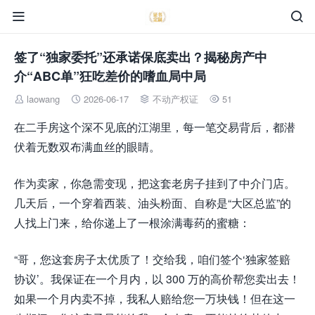


签了“独家委托”还承诺保底卖出？揭秘房产中
介“ABC单”狂吃差价的嗜血局中局
laowang
2026-06-17
不动产权证
51




在二手房这个深不见底的江湖里，每一笔交易背后，都潜
伏着无数双布满血丝的眼睛。
作为卖家，你急需变现，把这套老房子挂到了中介门店。
几天后，一个穿着西装、油头粉面、自称是“大区总监”的
人找上门来，给你递上了一根涂满毒药的蜜糖：
“哥，您这套房子太优质了！交给我，咱们签个‘独家签赔
协议’。我保证在一个月内，以 300 万的高价帮您卖出去！
如果一个月内卖不掉，我私人赔给您一万块钱！但在这一