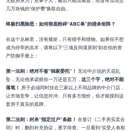
无数房东为了息事宁人，最后只能流着血，给这帮流氓交
几万块钱的“保护费”换取自由。
终极扫黑除恶：如何彻底粉碎“ABC单”的猎杀矩阵？
在这个丛林里，没有规矩，只有猎手和猎物。如果你不想
成为待宰的羔羊，请将以下“三项反间谍原则”刻在你的资
产防御手册上：
第一法则：绝对不签“独家委托”！
无论中介说的天花乱
坠，无论他承诺赔你一万还是五万，
这三个字，绝对不能
落笔！
房子必须同时挂在三家以上不同品牌的中介门店，
让市场竞争，让信息对冲。只有多方报价，你才能摸到这
套房子真实的底牌。
第二法则：封杀“指定过户”条款！
在签订《二手房买卖合
同》时，翻到补充协议，逐字排查。一旦看到“买受人有权