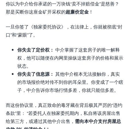
你以为中介给你承诺的一万块钱“卖不掉赔偿金”是慈善？
那是买断你这座金矿开采权的
超廉价定金
！
一旦你签了《独家委托协议》，在法律上，你就被彻底“封
口”和“蒙眼”了。
你失去了定价权：
中介掌握了这套房子的唯一解释
权，他可以随便在内网里操纵这套房子的价格和展示
状态。
你失去了信息源：
其他中介根本无法接触你，真实
的市场报价绝对传不到你的耳朵里。你变成了一个瞎
子，中介告诉你市场行情多差，你就只能信多差。
而这份协议里，真正致命的毒牙藏在背后极其严厉的“违约
条款”里： “若委托人在独家委托期内，私自将该房屋出售
给第三方，或通过其他中介出售，
需向本中介支付房屋总