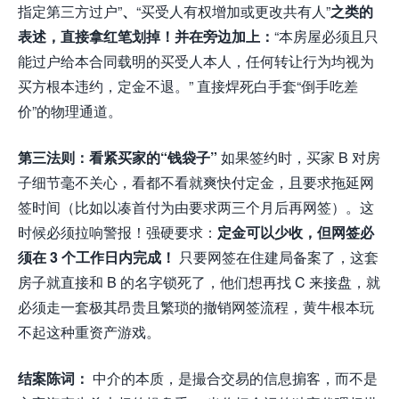
指定第三方过户”
、
“买受人有权增加或更改共有人”
之类的
表述，直接拿红笔划掉！并在旁边加上：
“本房屋必须且只
能过户给本合同载明的买受人本人，任何转让行为均视为
买方根本违约，定金不退。” 直接焊死白手套“倒手吃差
价”的物理通道。
第三法则：看紧买家的“钱袋子”
如果签约时，买家 B 对房
子细节毫不关心，看都不看就爽快付定金，且要求拖延网
签时间（比如以凑首付为由要求两三个月后再网签）。这
时候必须拉响警报！强硬要求：
定金可以少收，但网签必
须在 3 个工作日内完成！
只要网签在住建局备案了，这套
房子就直接和 B 的名字锁死了，他们想再找 C 来接盘，就
必须走一套极其昂贵且繁琐的撤销网签流程，黄牛根本玩
不起这种重资产游戏。
结案陈词：
中介的本质，是撮合交易的信息掮客，而不是