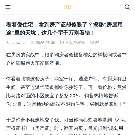


看着像住宅，拿到房产证却傻眼了？揭秘“房屋用
途”里的天坑，这几个字千万别看错！
laowang
2026-06-30
不动产权证
56




在买房的实战中，很多购房者会被售楼处的样板间或者中
介的满嘴跑火车彻底洗脑。
你看着眼前这套房子：两室一厅、通透户型、有厨房有卫
生间、甚至连燃气管道都给你接好了。再一看价格，竟然
比马路对面的小区便宜了整整 20%！销售热情地告诉
你：“哥，这是稀缺的高端不限购住宅，买到就是赚到！”
于是你毫不犹豫地交了钱。可当你满心欢喜地拿到《不动
产权证书》（房产证）时，翻开内页，目光扫到“规划用