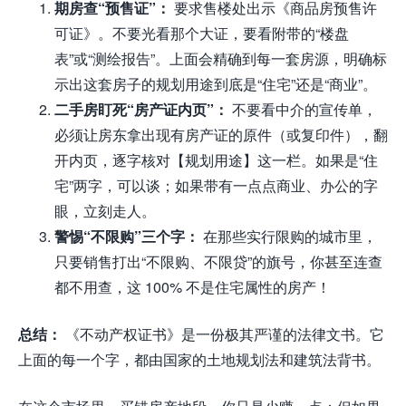
期房查“预售证”：
要求售楼处出示《商品房预售许
可证》。不要光看那个大证，要看附带的“楼盘
表”或“测绘报告”。上面会精确到每一套房源，明确标
示出这套房子的规划用途到底是“住宅”还是“商业”。
二手房盯死“房产证内页”：
不要看中介的宣传单，
必须让房东拿出现有房产证的原件（或复印件），翻
开内页，逐字核对【规划用途】这一栏。如果是“住
宅”两字，可以谈；如果带有一点点商业、办公的字
眼，立刻走人。
警惕“不限购”三个字：
在那些实行限购的城市里，
只要销售打出“不限购、不限贷”的旗号，你甚至连查
都不用查，这 100% 不是住宅属性的房产！
总结：
《不动产权证书》是一份极其严谨的法律文书。它
上面的每一个字，都由国家的土地规划法和建筑法背书。