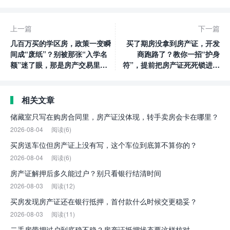
上一篇
下一篇
几百万买的学区房，政策一变瞬
买了期房没拿到房产证，开发
间成“废纸”？别被那张“入学名
商跑路了？教你一招“护身
额”迷了眼，那是房产交易里最
符”，提前把房产证死死锁进自
大的智商税！
己口袋！
相关文章
储藏室只写在购房合同里，房产证没体现，转手卖房会卡在哪里？
2026-08-04
阅读(6)
买房送车位但房产证上没有写，这个车位到底算不算你的？
2026-08-04
阅读(6)
房产证解押后多久能过户？别只看银行结清时间
2026-08-03
阅读(12)
买房发现房产证还在银行抵押，首付款什么时候交更稳妥？
2026-08-03
阅读(11)
二手房带押过户到底稳不稳？房产证抵押状态要这样核对