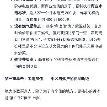
阶梯电价优惠。而商业性质的房子，强制执行
商业水
电标准
。别人家一个月水电费 200 块，你家同样的
用量，直接飙升到 400 到 500 块。
没有燃气是常态：
很多“商改住”为了蒙混过关，交房
时偷偷帮你接了燃气。但只要消防部门一查，发现规
划用途是“办公”，会立刻强行切断燃气网络。因为办
公楼里是不允许设立明火厨房的！你只能天天用电磁
炉炒菜。
物业费极高：
商业楼宇的物业费标准通常是普通住
宅的 2 到 3 倍。
第三重暴击：零附加值——学区与落户的彻底断绝
绝大多数买房人，除了为了有个住的地方，更核心的诉求
是“落户”
和
“孩子上学”。