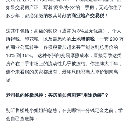
如果交易房产证上写着“商业/办公”的二手房，无论你住了
多少年，都必须缴纳极其苛刻的
商业地产交易税
！
这其中包括：高额的契税（通常为 3%且无优惠）、个人
所得税、印花税，以及最恐怖的
土地增值税
！一套 200 万
的商业公寓转手，各项税费加起来甚至能达到总房价的
10% 到 15%。 这种夸张的交易摩擦成本，直接导致这类
房产在二手市场上的流动性几乎被冻结。你挂牌大半年，
连个来看房的买家都没有，最终只能忍痛大降价割肉离
场。
老司机的终极风控：买房前如何刺穿“用途伪装”？
别听售楼处小姐姐的忽悠，在交哪怕一分钱定金之前，学
会自己查底牌：