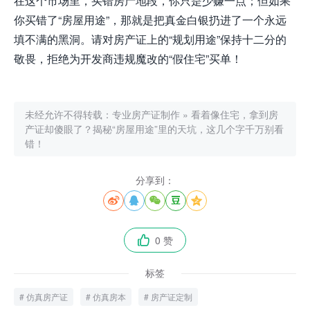
在这个市场里，买错房产地段，你只是少赚一点；但如果
你买错了“房屋用途”，那就是把真金白银扔进了一个永远
填不满的黑洞。请对房产证上的“规划用途”保持十二分的
敬畏，拒绝为开发商违规魔改的“假住宅”买单！
未经允许不得转载：
专业房产证制作
»
看着像住宅，拿到房
产证却傻眼了？揭秘“房屋用途”里的天坑，这几个字千万别看
错！
分享到：





0 赞

标签
仿真房产证
仿真房本
房产证定制