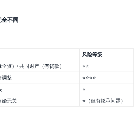
完全不同
风险等级
全资）/ 共同财产（有贷款）
⭐⭐
情调整
⭐⭐⭐⭐
头
⭐
离婚无关
⭐（但有继承问题）