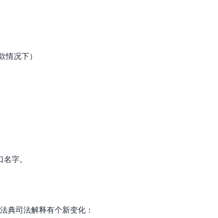
款情况下）
口名字。
年民法典司法解释有个新变化：