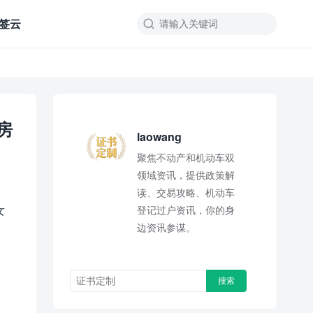
签云

房
laowang
聚焦不动产和机动车双
领域资讯，提供政策解
读、交易攻略、机动车
女
登记过户资讯，你的身
边资讯参谋。
。
搜索