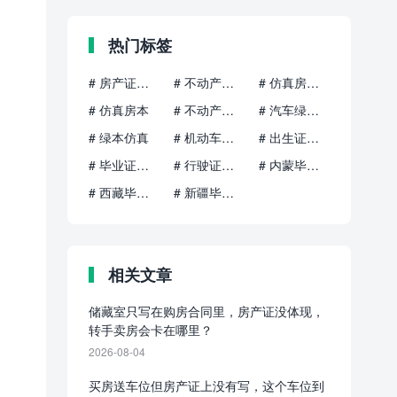
热门标签
# 房产证定制
# 不动产权证办理
# 仿真房产证
# 仿真房本
# 不动产权证定制
# 汽车绿本定制
# 绿本仿真
# 机动车登记证办理
# 出生证明定制
# 毕业证定制
# 行驶证定制
# 内蒙毕业证
# 西藏毕业证
# 新疆毕业证
相关文章
储藏室只写在购房合同里，房产证没体现，
转手卖房会卡在哪里？
2026-08-04
买房送车位但房产证上没有写，这个车位到